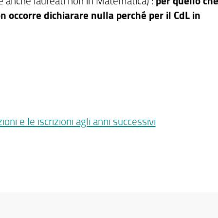
e anche laureati non in Matematica) :
per quello ch
on occorre dichiarare nulla perché per il CdL in
ni e le iscrizioni agli anni successivi