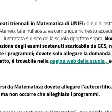
ureati triennali in Matematica di UNIFI
:
il nulla-osta
Ateneo, tale
nullaosta va comunque richiesto acce
illustratata sul sito della scuola riportato sopra.
No
cazione degli esami sostenuti scaricabile da
GCS, n
iate i programmi; dovete solo allegare la domanda 
etto, è trovabile nella
pagina web della scuola ,
v
versi da Matematica: dovete allegare l’autocertific
 ma non occorre che alleghiate i programmi.