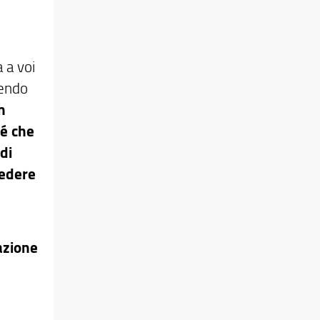
 a voi
dendo
n
é che
di
edere
azione