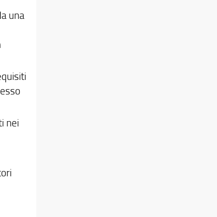
da una
n
quisiti
ccesso
i nei
ori