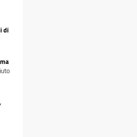
i di
loma
iuto
,