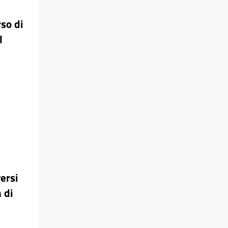
so di
l
ersi
 di